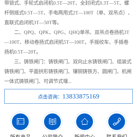
带锁式、手轮式启闭机0.5T—20T、全封闭式0.3T—5T、螺
杆侧摇式0.5T—5T、手电两用式2T—100T（单、双吊点）、
直联式启闭机3T—50T等。
二、QPQ、QPK、QPG、QHQ单吊、双吊点卷扬机3T
—100T、移动卷扬式启闭机5T—100T，手摇绞车、手摇卷
扬机0.5T—20T。
三、铸铁闸门：铸铁闸门、双向止水铸铁闸门、组装式
铸铁闸门、平面拱形铸铁闸门、镶铜铸铁方、圆闸门、机闸
一体式铸铁闸门、可调节式堰...
13833875169
点击咨询：



