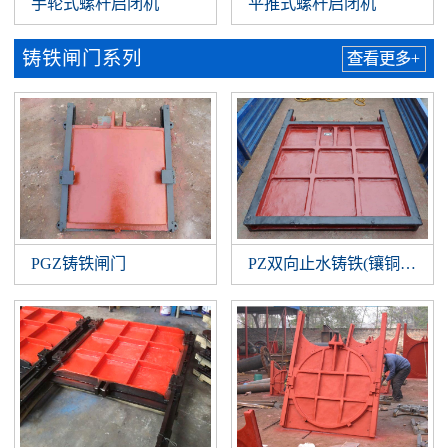
手轮式螺杆启闭机
平推式螺杆启闭机
铸铁闸门系列
查看更多+
PGZ铸铁闸门
PZ双向止水铸铁(镶铜)闸门