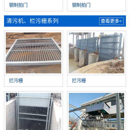
钢制拍门
钢制拍门
清污机、栏污栅系列
查看更多+
拦污栅
拦污栅