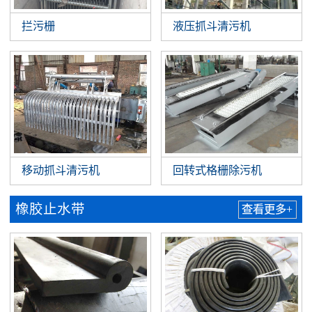
拦污栅
液压抓斗清污机
移动抓斗清污机
回转式格栅除污机
橡胶止水带
查看更多+