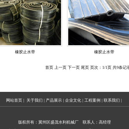
橡胶止水带
橡胶止水带
首页 上一页 下一页 尾页 页次：1/1页 共9条记
网站首页
|
关于我们
|
产品展示
|
企业文化
|
工程案例
|
联系我们
|
版权所有：冀州区盛茂水利机械厂 联系人：高经理