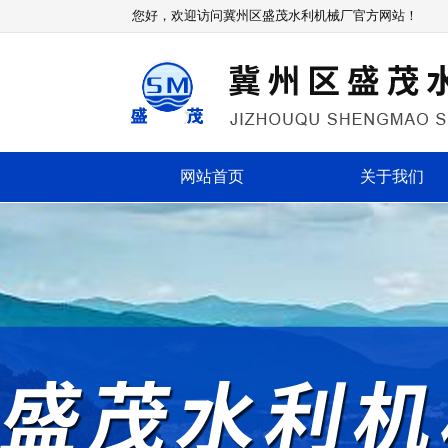
您好，欢迎访问冀州区盛茂水利机械厂官方网站！
网站首页
关于我们