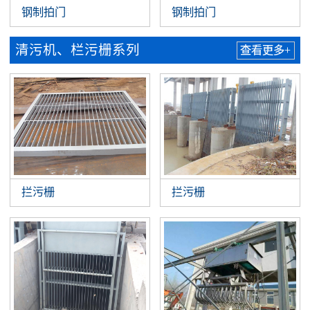
钢制拍门
钢制拍门
清污机、栏污栅系列
查看更多+
拦污栅
拦污栅