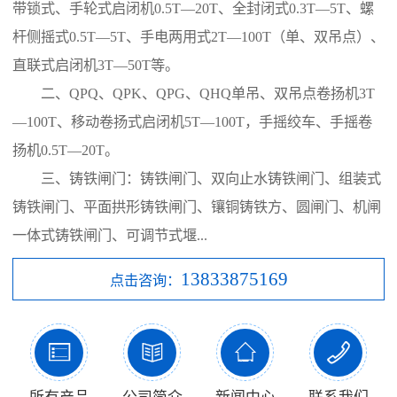
带锁式、手轮式启闭机0.5T—20T、全封闭式0.3T—5T、螺
杆侧摇式0.5T—5T、手电两用式2T—100T（单、双吊点）、
直联式启闭机3T—50T等。
二、QPQ、QPK、QPG、QHQ单吊、双吊点卷扬机3T
—100T、移动卷扬式启闭机5T—100T，手摇绞车、手摇卷
扬机0.5T—20T。
三、铸铁闸门：铸铁闸门、双向止水铸铁闸门、组装式
铸铁闸门、平面拱形铸铁闸门、镶铜铸铁方、圆闸门、机闸
一体式铸铁闸门、可调节式堰...
13833875169
点击咨询：



