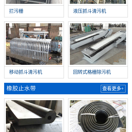
拦污栅
液压抓斗清污机
移动抓斗清污机
回转式格栅除污机
橡胶止水带
查看更多+