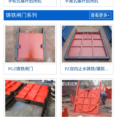
手轮式螺杆启闭机
平推式螺杆启闭机
铸铁闸门系列
查看更多+
PGZ铸铁闸门
PZ双向止水铸铁(镶铜)闸门