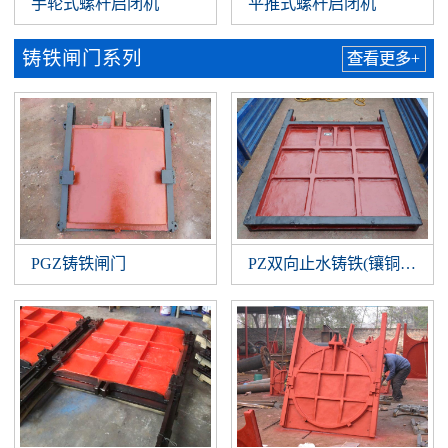
手轮式螺杆启闭机
平推式螺杆启闭机
铸铁闸门系列
查看更多+
PGZ铸铁闸门
PZ双向止水铸铁(镶铜)闸门