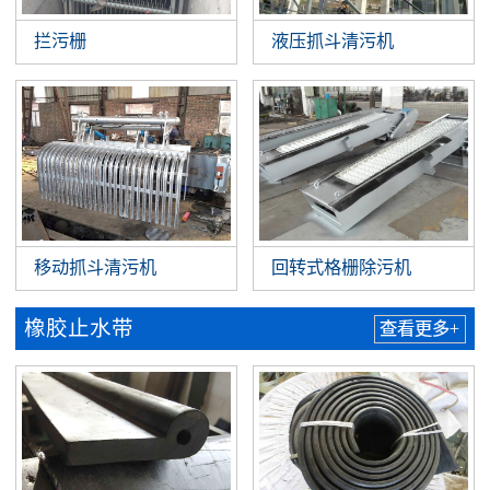
拦污栅
液压抓斗清污机
移动抓斗清污机
回转式格栅除污机
橡胶止水带
查看更多+