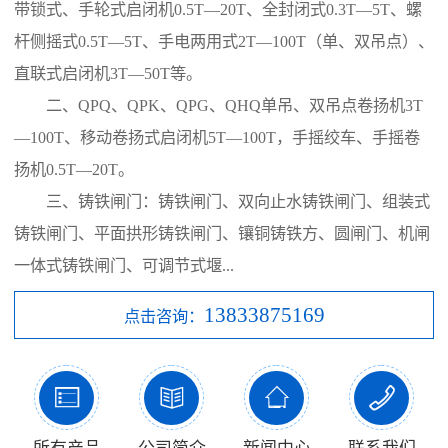
带锁式、手轮式启闭机0.5T—20T、全封闭式0.3T—5T、螺
杆侧摇式0.5T—5T、手电两用式2T—100T（单、双吊点）、
直联式启闭机3T—50T等。
二、QPQ、QPK、QPG、QHQ单吊、双吊点卷扬机3T
—100T、移动卷扬式启闭机5T—100T，手摇绞车、手摇卷
扬机0.5T—20T。
三、铸铁闸门：铸铁闸门、双向止水铸铁闸门、组装式
铸铁闸门、平面拱形铸铁闸门、镶铜铸铁方、圆闸门、机闸
一体式铸铁闸门、可调节式堰...
13833875169
点击咨询：



