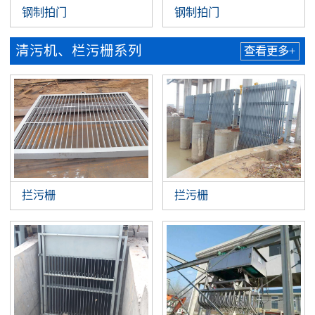
钢制拍门
钢制拍门
清污机、栏污栅系列
查看更多+
拦污栅
拦污栅