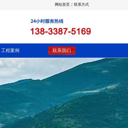
网站首页
|
联系方式
工程案例
联系我们