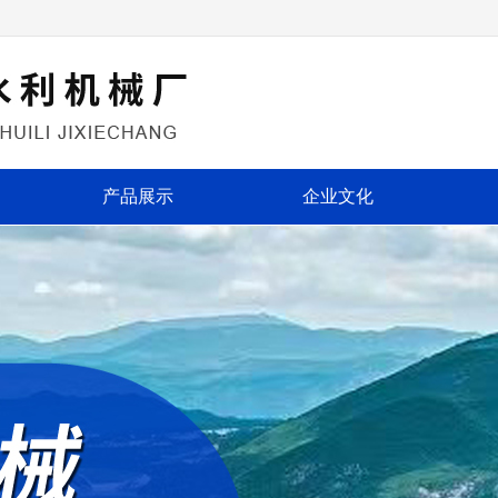
产品展示
企业文化