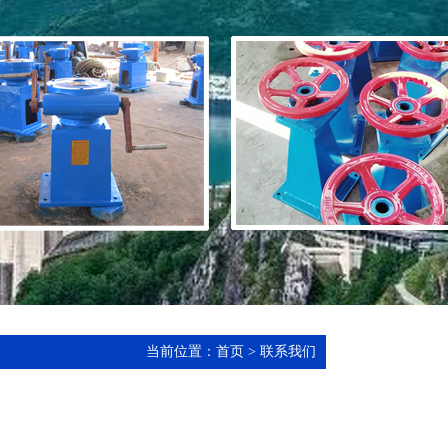
当前位置：
首页
> 联系我们