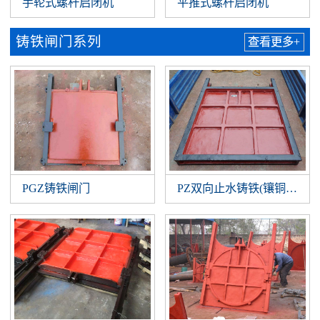
手轮式螺杆启闭机
平推式螺杆启闭机
铸铁闸门系列
查看更多+
PGZ铸铁闸门
PZ双向止水铸铁(镶铜)闸门