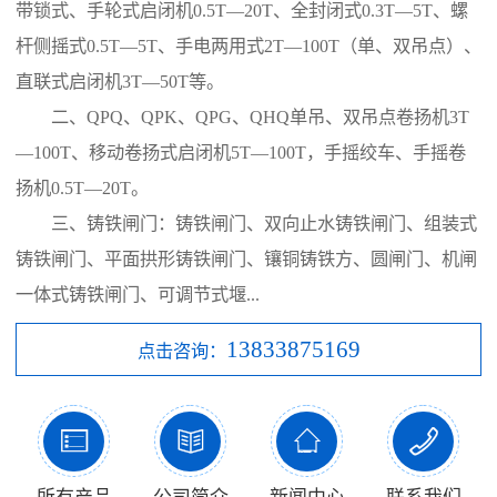
带锁式、手轮式启闭机0.5T—20T、全封闭式0.3T—5T、螺
杆侧摇式0.5T—5T、手电两用式2T—100T（单、双吊点）、
直联式启闭机3T—50T等。
二、QPQ、QPK、QPG、QHQ单吊、双吊点卷扬机3T
—100T、移动卷扬式启闭机5T—100T，手摇绞车、手摇卷
扬机0.5T—20T。
三、铸铁闸门：铸铁闸门、双向止水铸铁闸门、组装式
铸铁闸门、平面拱形铸铁闸门、镶铜铸铁方、圆闸门、机闸
一体式铸铁闸门、可调节式堰...
13833875169
点击咨询：



