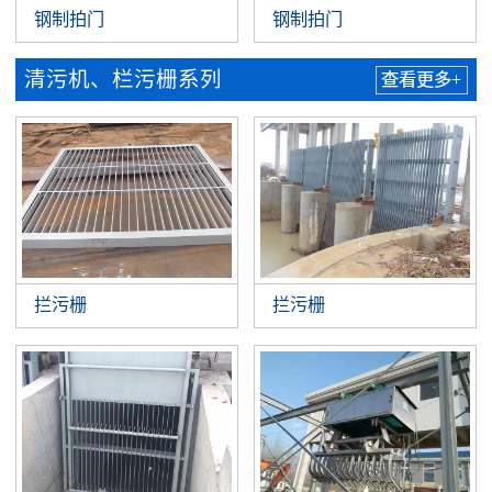
钢制拍门
钢制拍门
清污机、栏污栅系列
查看更多+
拦污栅
拦污栅