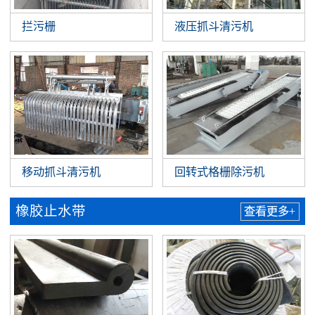
拦污栅
液压抓斗清污机
移动抓斗清污机
回转式格栅除污机
橡胶止水带
查看更多+